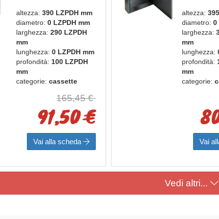
POSTA VR
RACCOGL
altezza:
390 LZPDH mm
altezza:
39
ARGENTO
VR GHIS
diametro:
0 LZPDH mm
diametro:
0
larghezza:
290 LZPDH
larghezza:
mm
mm
lunghezza:
0 LZPDH mm
lunghezza:
profondità:
100 LZPDH
profondità:
mm
mm
categorie:
cassette
categorie:
c
postali e bacheche
postali e 
165,45 €
marca:
alubox
marca:
alu
91,50 €
80
Vai alla scheda
Vai a
Vedi altri...