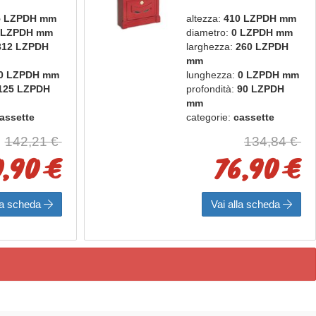
IPOSTA
POSTA ROSSO
5 LZPDH mm
altezza:
410 LZPDH mm
A
 LZPDH mm
diametro:
0 LZPDH mm
312 LZPDH
larghezza:
260 LZPDH
mm
0 LZPDH mm
lunghezza:
0 LZPDH mm
125 LZPDH
profondità:
90 LZPDH
mm
assette
categorie:
cassette
bacheche
postali e bacheche
142,21 €
134,84 €
box
marca:
alubox
,90 €
76,90 €
lla scheda
Vai alla scheda