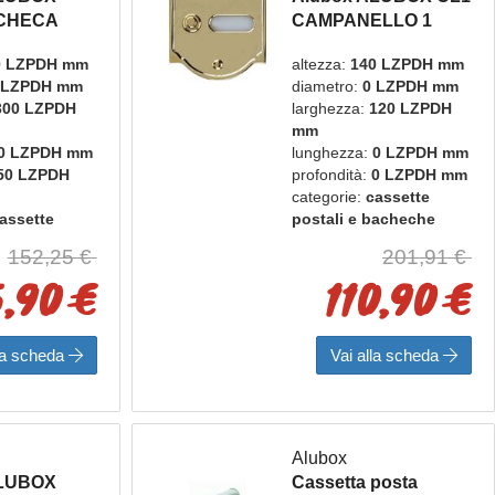
CHECA
CAMPANELLO 1
HIAVI
PULSANTE OTT LUC
0 LZPDH mm
altezza:
140 LZPDH mm
1P conportanome
 LZPDH mm
diametro:
0 LZPDH mm
300 LZPDH
larghezza:
120 LZPDH
mm
0 LZPDH mm
lunghezza:
0 LZPDH mm
50 LZPDH
profondità:
0 LZPDH mm
categorie:
cassette
assette
postali e bacheche
bacheche
marca:
alubox
152,25 €
201,91 €
box
,90 €
110,90 €
lla scheda
Vai alla scheda
Alubox
ALUBOX
Cassetta posta