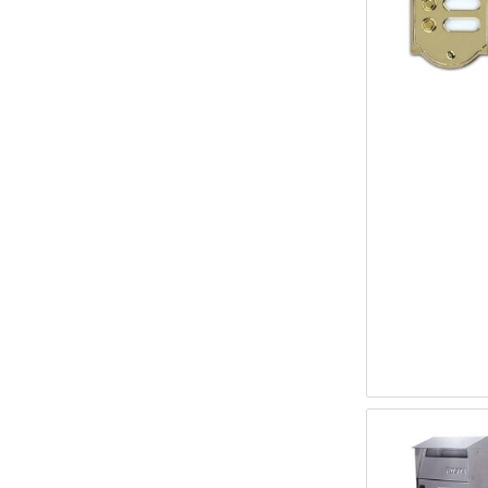
Giratubi
Graffatrice manuale
Lame cutter
Metro avvolgibile
Morsa
Morsetto
Saldatore a gas
Scalpello nervato
Set chiavi a bussola
Taglia vetro