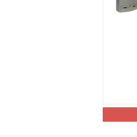
Assorbiumidità
Attrezzi per orto e giardino
Bagno e Accessori
Banco lavoro
Bastone appendiabiti
Carrelli e tubi gomma
Carrello porta pacchi
Caricabatteria | batteria elettroutensili
Casetta legno giardino | complementi
Cerniere