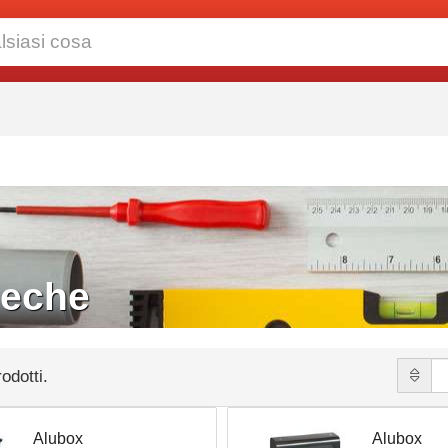
heche
odotti.
Alubox
Alubox