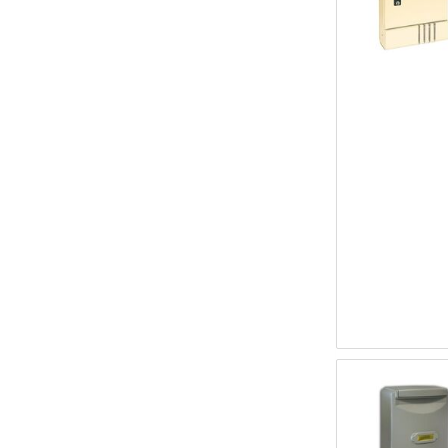
Accessori per seghetti e circolari
Accessori auto e moto
Adattatore pulitore piscina
Adattatori triple e multiprese da tavolo
Antinfortunistica
Annaffiatoi e vaporizzatori
Arella
Antilarve zanzare
Annaffiatoio
Applique