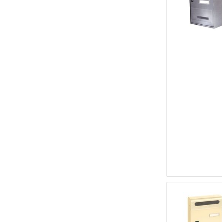
Tenaglia
Set cavalletti pieghevoli
Adattatore presa elettrica
Accessori e ferramenta per mobili
Accessori idraulici vari
Accessori e ricambi per trapani
Accessori e ricambi per tapparelle
Accessori ricambi macchine giardinaggio
Accessori per saldatrici
Accessori Piscine