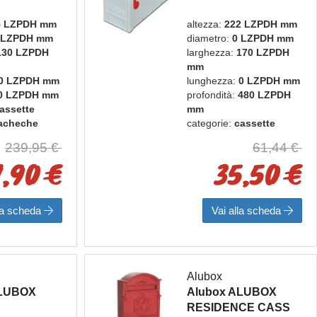
COLO OL
CASS POSTA BIANC
5 LZPDH mm
altezza:
222 LZPDH mm
 LZPDH mm
diametro:
0 LZPDH mm
130 LZPDH
larghezza:
170 LZPDH
mm
0 LZPDH mm
lunghezza:
0 LZPDH mm
0 LZPDH mm
profondità:
480 LZPDH
assette
mm
bacheche
categorie:
cassette
box
postali e bacheche
239,95 €
61,44 €
marca:
alubox
1,90 €
35,50 €
lla scheda
Vai alla scheda
Alubox
ALUBOX
Alubox ALUBOX
RESIDENCE CASS