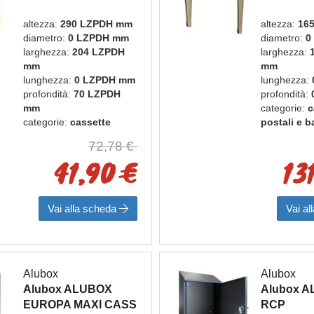
POSTA VR AVORIO
PLS PIC
altezza:
290 LZPDH mm
altezza:
16
diametro:
0 LZPDH mm
diametro:
0
larghezza:
204 LZPDH
larghezza:
mm
mm
lunghezza:
0 LZPDH mm
lunghezza:
profondità:
70 LZPDH
profondità:
mm
categorie:
c
categorie:
cassette
postali e 
postali e bacheche
marca:
alu
72,78 €
marca:
alubox
41,90 €
13
Vai alla scheda
Vai a
Alubox
Alubox
Alubox ALUBOX
Alubox 
EUROPA MAXI CASS
RCP