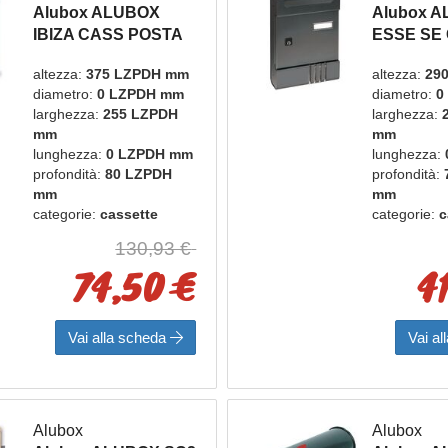
Alubox ALUBOX
Alubox 
IBIZA CASS POSTA
ESSE SE
VR GHISA
POSTA V
altezza:
375 LZPDH mm
altezza:
29
diametro:
0 LZPDH mm
diametro:
0
larghezza:
255 LZPDH
larghezza:
mm
mm
lunghezza:
0 LZPDH mm
lunghezza:
profondità:
80 LZPDH
profondità:
mm
mm
categorie:
cassette
categorie:
c
postali e bacheche
postali e 
130,93 €
marca:
alubox
marca:
alu
74,50 €
4
Vai alla scheda
Vai a
Alubox
Alubox