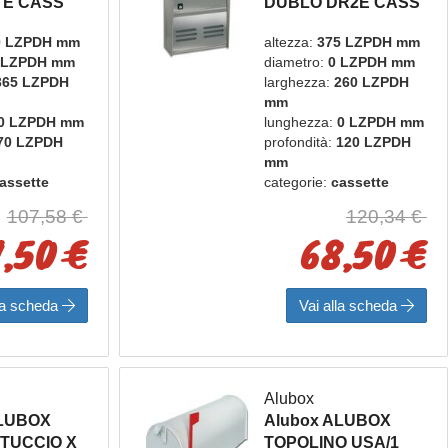
 E CASS
DUBLO DR2E CASS
RGENTO
POSTA INOX EVO
0 LZPDH mm
altezza:
375 LZPDH mm
 LZPDH mm
diametro:
0 LZPDH mm
365 LZPDH
larghezza:
260 LZPDH
mm
0 LZPDH mm
lunghezza:
0 LZPDH mm
70 LZPDH
profondità:
120 LZPDH
mm
assette
categorie:
cassette
bacheche
postali e bacheche
107,58 €
120,34 €
box
marca:
alubox
1,50 €
68,50 €
lla scheda
Vai alla scheda
Alubox
ALUBOX
Alubox ALUBOX
TTUCCIO X
TOPOLINO USA/1