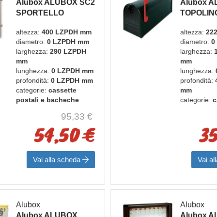
Alubox ALUBOX SC2
Alubox 
SPORTELLO
TOPOLIN
INCASSO BRONZO
CASS PO
altezza:
400 LZPDH mm
altezza:
22
diametro:
0 LZPDH mm
diametro:
0
larghezza:
290 LZPDH
larghezza:
mm
mm
lunghezza:
0 LZPDH mm
lunghezza:
profondità:
0 LZPDH mm
profondità:
categorie:
cassette
mm
postali e bacheche
categorie:
c
marca:
alubox
postali e 
95,33 €
marca:
alu
54,50 €
35
Vai alla scheda
Vai a
Alubox
Alubox
Alubox ALUBOX
Alubox 