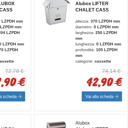
ALUBOX
Alubox LIFTER
 CASS
CHALET CASS
R GHISA
POSTA VR BIANCA
0 LZPDH mm
altezza:
370 LZPDH mm
 LZPDH mm
diametro:
0 LZPDH mm
204 LZPDH
larghezza:
250 LZPDH
mm
0 LZPDH mm
lunghezza:
0 LZPDH mm
70 LZPDH
profondità:
105 LZPDH
mm
assette
categorie:
cassette
bacheche
postali e bacheche
72,78 €
74,14 €
box
marca:
alubox
1,90 €
42,90 €
lla scheda
Vai alla scheda
Alubox