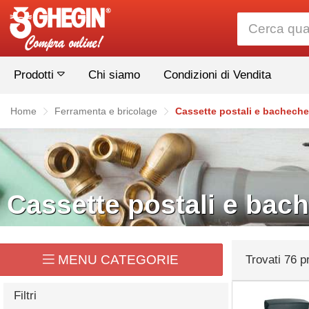
Prodotti
Chi siamo
Condizioni di Vendita
Home
Ferramenta e bricolage
Cassette postali e bacheche
Cassette postali e bac
MENU CATEGORIE
Trovati 76 pr
Adattatore da viaggio
Filtri