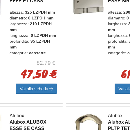
EFFE FT CASS
ESSE SIR
POSTA INOX TDL
POSTA A
altezza:
325 LZPDH mm
altezza:
29
diametro:
0 LZPDH mm
diametro:
0
larghezza:
210 LZPDH
larghezza:
mm
mm
lunghezza:
0 LZPDH mm
lunghezza:
profondità:
95 LZPDH
profondità:
mm
mm
categorie:
cassette
categorie:
c
postali e bacheche
postali e 
82,79 €
marca:
alubox
marca:
alu
47,50 €
6
Vai alla scheda
Vai a
Alubox
Alubox
Alubox ALUBOX
Alubox 
ESSE SE CASS
PLTP TE