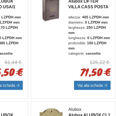
ALUBOX
Alubox LIFTER
O USA/1
VILLA CASS POSTA
STA NERO
INOX
2 LZPDH mm
altezza:
405 LZPDH mm
 LZPDH mm
diametro:
0 LZPDH mm
170 LZPDH
larghezza:
250 LZPDH
mm
0 LZPDH mm
lunghezza:
0 LZPDH mm
480 LZPDH
profondità:
100 LZPDH
mm
assette
categorie:
cassette
bacheche
postali e bacheche
61,44 €
125,22 €
box
marca:
alubox
,50 €
71,50 €
lla scheda
Vai alla scheda
Alubox
ALUBOX
Alubox ALUBOX CL1