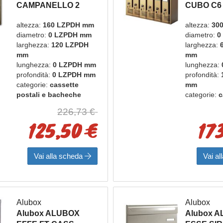
CAMPANELLO 2
CUBO C6
PULSANTI OTT LUC
BLOCCHI
altezza:
160 LZPDH mm
altezza:
30
BRONZO
2P con portanomi
diametro:
0 LZPDH mm
diametro:
0
larghezza:
120 LZPDH
larghezza:
mm
mm
lunghezza:
0 LZPDH mm
lunghezza:
profondità:
0 LZPDH mm
profondità:
categorie:
cassette
mm
postali e bacheche
categorie:
c
marca:
alubox
postali e 
226,73 €
marca:
alu
125,50 €
17
Vai alla scheda
Vai a
Alubox
Alubox
Alubox ALUBOX
Alubox 