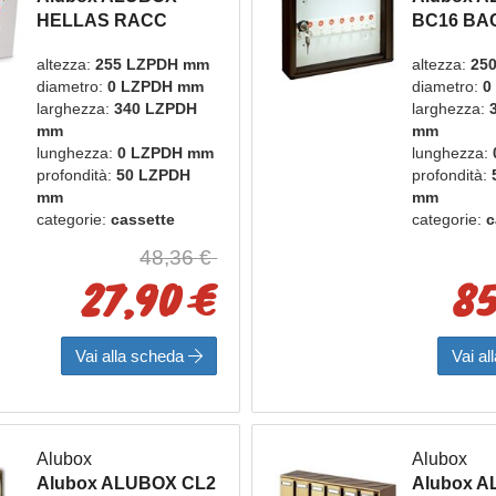
HELLAS RACC
BC16 BA
PUBBLICITA
PER 16 C
altezza:
255 LZPDH mm
altezza:
25
BIANCO
GHISA
diametro:
0 LZPDH mm
diametro:
0
16 ganci
larghezza:
340 LZPDH
larghezza:
mm
mm
lunghezza:
0 LZPDH mm
lunghezza:
profondità:
50 LZPDH
profondità:
mm
mm
categorie:
cassette
categorie:
c
postali e bacheche
postali e 
48,36 €
marca:
alubox
marca:
alu
27,90 €
85
Vai alla scheda
Vai a
Alubox
Alubox
Alubox ALUBOX CL2
Alubox 