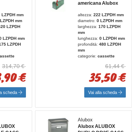
americana Alubox
ERA
18USA1 VRAR
0 LZPDH mm
altezza:
222 LZPDH mm
TOPOLINO Argento
 LZPDH mm
diametro:
0 LZPDH mm
620 LZPDH
larghezza:
170 LZPDH
mm
0 LZPDH mm
lunghezza:
0 LZPDH mm
175 LZPDH
profondità:
480 LZPDH
mm
assette
categorie:
cassette
bacheche
postali e bacheche
314,70 €
61,44 €
box
marca:
alubox
3,90 €
35,50 €
lla scheda
Vai alla scheda
Alubox
ALUBOX
Alubox ALUBOX