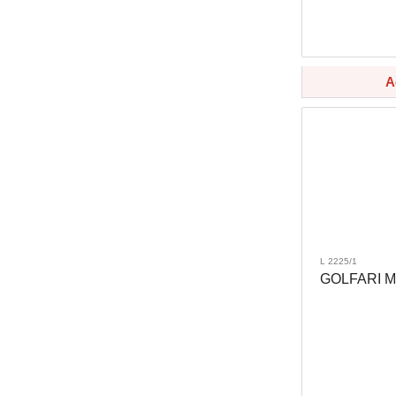
A
L 2225/1
GOLFARI MA