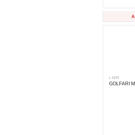
A
L 2225
GOLFARI M