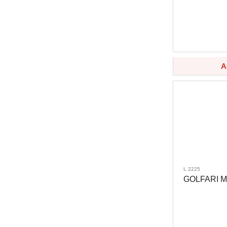
A
L 2225
GOLFARI M