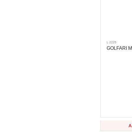
L 2225
GOLFARI M
A