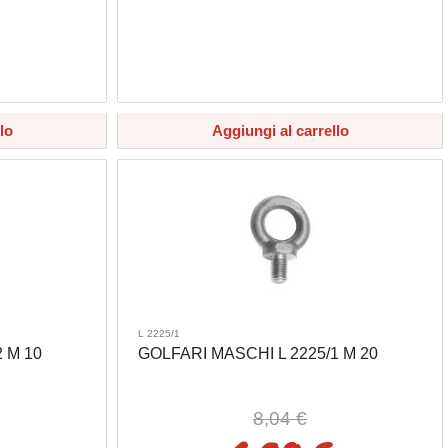
lo
Aggiungi al carrello
L 2225/1
 M 10
GOLFARI MASCHI L 2225/1 M 20
8,04 €