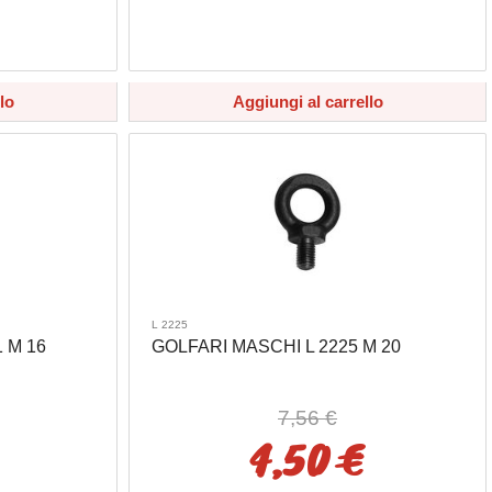
lo
Aggiungi al carrello
L 2225
 M 16
GOLFARI MASCHI L 2225 M 20
7,56 €
4,50 €