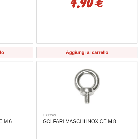
4,90 €
lo
Aggiungi al carrello
L 2225/3
E M 6
GOLFARI MASCHI INOX CE M 8