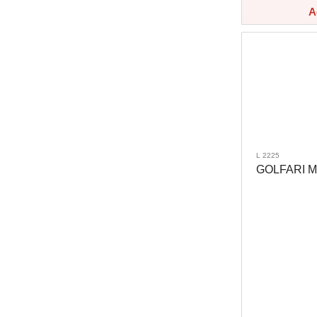
A
L 2225
GOLFARI M