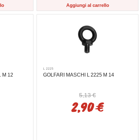
lo
Aggiungi al carrello
L 2225
 M 12
GOLFARI MASCHI L 2225 M 14
5,13 €
2,90 €