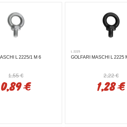
L 2225
SCHI L 2225/1 M 6
GOLFARI MASCHI L 2225 
1,55 €
2,22 €
0,89 €
1,28 €