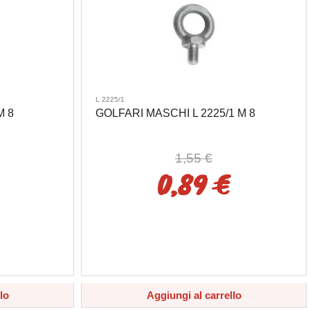
L 2225/1
M 8
GOLFARI MASCHI L 2225/1 M 8
1,55 €
0,89 €
lo
Aggiungi al carrello