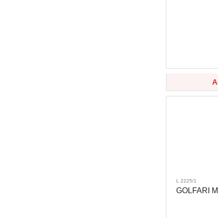
A
L 2225/1
GOLFARI MA