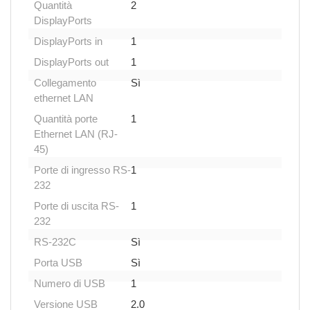
Quantità
2
DisplayPorts
DisplayPorts in
1
DisplayPorts out
1
Collegamento
Sì
ethernet LAN
Quantità porte
1
Ethernet LAN (RJ-
45)
Porte di ingresso RS-
1
232
Porte di uscita RS-
1
232
RS-232C
Sì
Porta USB
Sì
Numero di USB
1
Versione USB
2.0