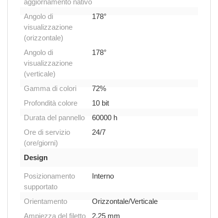
aggiornamento nativo
Angolo di
178°
visualizzazione
(orizzontale)
Angolo di
178°
visualizzazione
(verticale)
Gamma di colori
72%
Profondità colore
10 bit
Durata del pannello
60000 h
Ore di servizio
24/7
(ore/giorni)
Design
Posizionamento
Interno
supportato
Orientamento
Orizzontale/Verticale
Ampiezza del filetto
2,25 mm