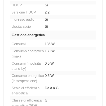
HDCP
Sì
versione HDCP
2.2
Ingresso audio
Sì
Uscita audio
Sì
Gestione energetica
Consumi
135 W
Consumo energetico
150 W
(max)
Consumi (modalità
0,5 W
stand-by)
Consumo energetico
0,5 W
(in sospensione)
Scala di efficienza
Da A a G
energetica
Classe di efficienza
G
energetica (SDR)