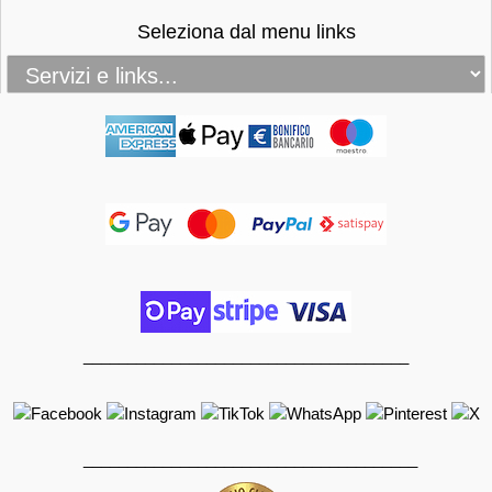
Seleziona dal menu links
_____________________________________
______________________________________