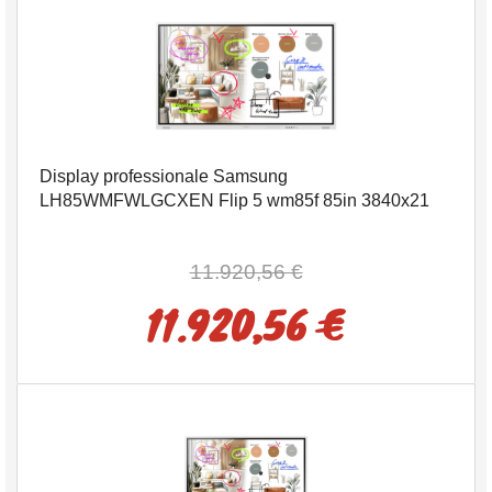
Display professionale Samsung
LH85WMFWLGCXEN Flip 5 wm85f 85in 3840x21
11.920,56 €
11.920,56 €