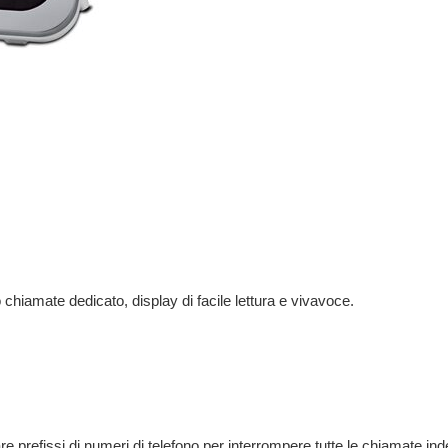
 chiamate dedicato, display di facile lettura e vivavoce.
e prefissi di numeri di telefono per interrompere tutte le chiamate ind