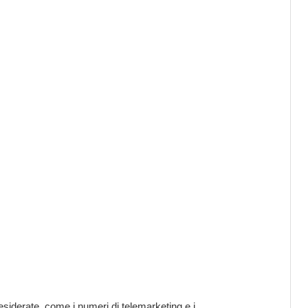
esiderate, come i numeri di telemarketing e i