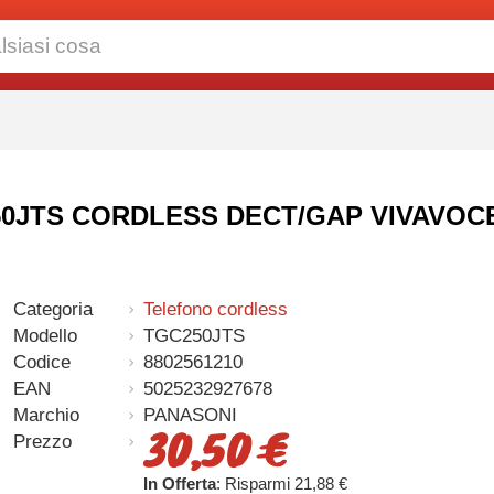
C250JTS CORDLESS DECT/GAP VIVAVO
Categoria
Telefono cordless
Modello
TGC250JTS
Codice
8802561210
EAN
5025232927678
Marchio
PANASONI
30,50 €
Prezzo
In Offerta
: Risparmi 21,88 €