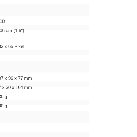
CD
06 cm (1.6")
3 x 65 Pixel
ì
07 x 96 x 77 mm
7 x 30 x 164 mm
30 g
00 g