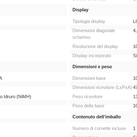
Display
Tipologia display
L
Dimensioni diagonale
4,
schermo
Risoluzione del display
10
Display incorporato
S
Dimensioni e peso
AA
Dimensioni base
1
Dimensioni ricevitore (LxPxA)
4
lo Idruro (NiMH)
Peso ricevitore
1
Peso della base
1
Contenuto dell'imballo
Numero di cornette incluse
1