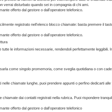
non verrai disturbato quando sei in compagnia di chi ami.
mante offerto dal gestore o dall'operatore telefonico.
cilmente registrato nell'elenco blocco chiamate: basta premere il tast
mante offerto dal gestore o dall'operatore telefonico.
ttura
tutte le informazioni necessarie, rendendoli perfettamente leggibili. In 
 usarla come singolo promemoria, come sveglia quotidiana o con cade
ti nelle chiamate lunghe, puoi prendere appunti o perfino dedicarti all
e chiamate dai contatti registrati nella rubrica. Puoi rispondere tran
mante offerto dal gestore o dall'operatore telefonico