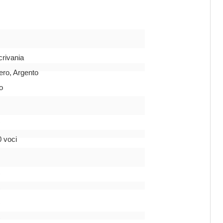
crivania
ero, Argento
o
ì
0 voci
ì
ì
ì
ì