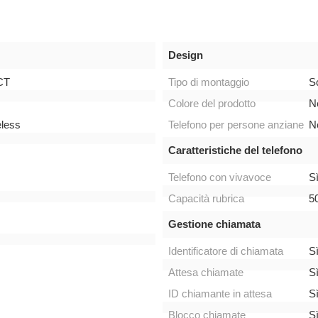
Design
CT
Tipo di montaggio
S
Colore del prodotto
N
eless
Telefono per persone anziane
N
Caratteristiche del telefono
Telefono con vivavoce
S
Capacità rubrica
5
Gestione chiamata
Identificatore di chiamata
S
Attesa chiamate
S
ID chiamante in attesa
S
Blocco chiamate
S