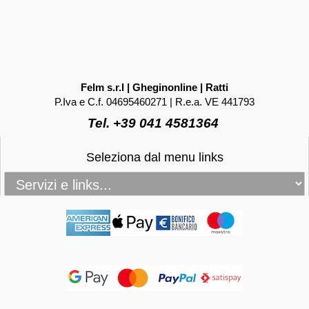
Felm s.r.l | Gheginonline | Ratti
P.Iva e C.f. 04695460271 | R.e.a. VE 441793
Tel. +39 041 4581364
Seleziona dal menu links