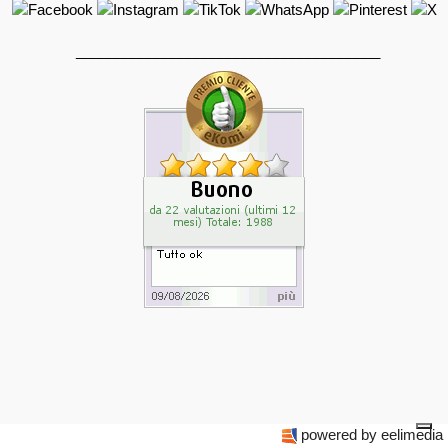
______________________________________
powered by eelimedia