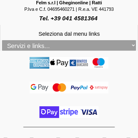
Felm s.r.l | Gheginonline | Ratti
P.Iva e C.f. 04695460271 | R.e.a. VE 441793
Tel. +39 041 4581364
Seleziona dal menu links
_____________________________________