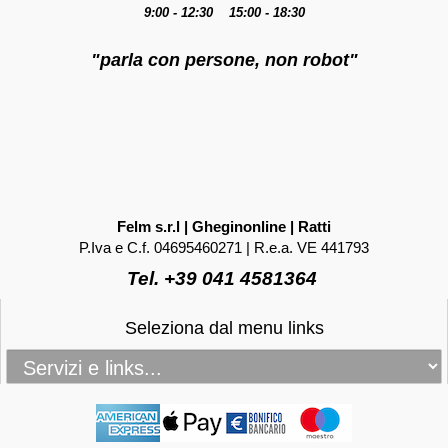
9:00 - 12:30 15:00 - 18:30
"parla con persone, non robot"
Felm s.r.l | Gheginonline | Ratti
P.Iva e C.f. 04695460271 | R.e.a. VE 441793
Tel. +39 041 4581364
Seleziona dal menu links