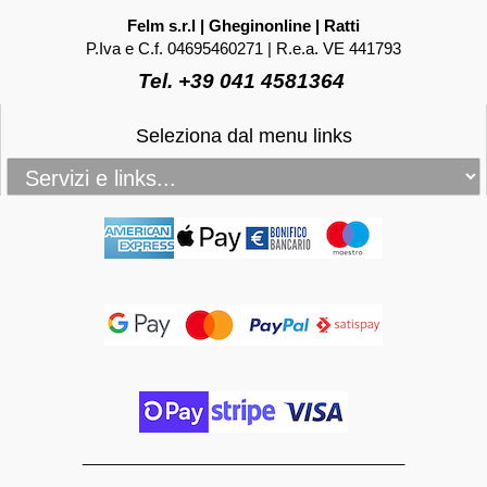
Felm s.r.l | Gheginonline | Ratti
P.Iva e C.f. 04695460271 | R.e.a. VE 441793
Tel. +39 041 4581364
Seleziona dal menu links
_____________________________________