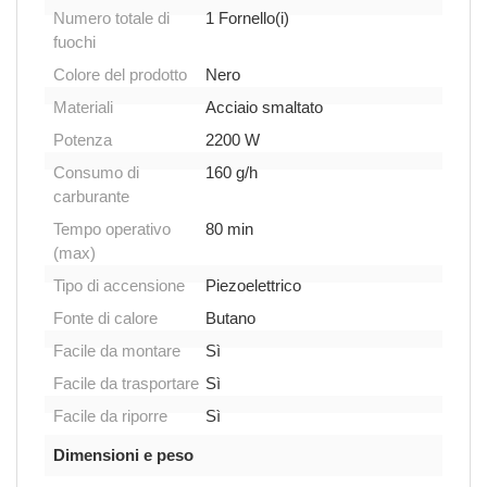
Numero totale di
1 Fornello(i)
fuochi
Colore del prodotto
Nero
Materiali
Acciaio smaltato
Potenza
2200 W
Consumo di
160 g/h
carburante
Tempo operativo
80 min
(max)
Tipo di accensione
Piezoelettrico
Fonte di calore
Butano
Facile da montare
Sì
Facile da trasportare
Sì
Facile da riporre
Sì
Dimensioni e peso