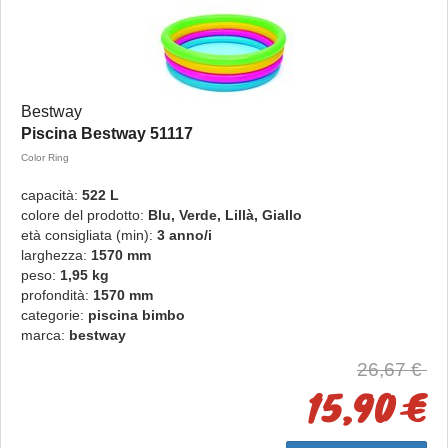
Bestway
Piscina Bestway 51117
Color Ring
capacità:
522 L
colore del prodotto:
Blu, Verde, Lillà, Giallo
età consigliata (min):
3 anno/i
larghezza:
1570 mm
peso:
1,95 kg
profondità:
1570 mm
categorie:
piscina bimbo
marca:
bestway
26,67 €
15,90 €