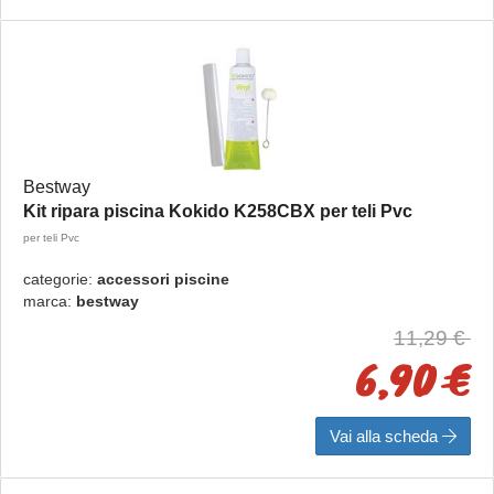
Bestway
Kit ripara piscina Kokido K258CBX per teli Pvc
per teli Pvc
categorie:
accessori piscine
marca:
bestway
11,29 €
6,90 €
Vai alla scheda