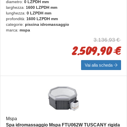
diametro:
0 LZPDH mm
larghezza:
1600 LZPDH mm
lunghezza:
0 LZPDH mm
profondità:
1600 LZPDH mm
categorie:
piscina idromassaggio
marca:
mspa
3.136,93 €
2.509,90 €
Vai alla scheda
Mspa
Spa idromassaggio Mspa FTU062W TUSCANY rigida