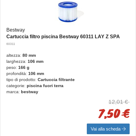
Bestway
Cartuccia filtro piscina Bestway 60311 LAY Z SPA
60311
altezza:
80 mm
larghezza:
106 mm
peso:
166 g
profondità:
106 mm
tipo di prodotto:
Cartuccia filtrante
categorie:
piscina fuori terra
marca:
bestway
12,01 €
7,50 €
Vai alla scheda