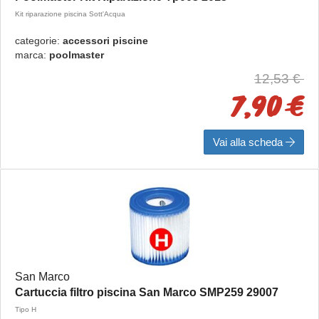
Kit riparazione piscina Sott'Acqua
categorie:
accessori piscine
marca:
poolmaster
12,53 €
7,90 €
Vai alla scheda
San Marco
Cartuccia filtro piscina San Marco SMP259 29007
Tipo H