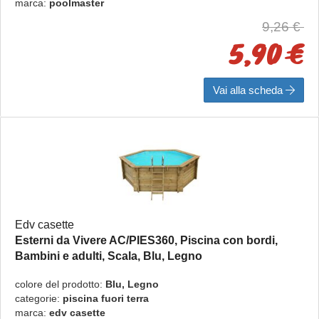
marca:
poolmaster
9,26 €
5,90 €
Vai alla scheda
Edv casette
Esterni da Vivere AC/PIES360, Piscina con bordi,
Bambini e adulti, Scala, Blu, Legno
AC/PIES360
colore del prodotto:
Blu, Legno
categorie:
piscina fuori terra
marca:
edv casette