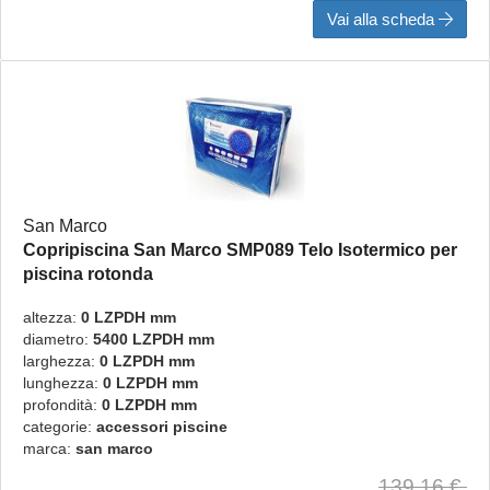
Vai alla scheda
San Marco
Copripiscina San Marco SMP089 Telo Isotermico per
piscina rotonda
Rotondo
altezza:
0 LZPDH mm
diametro:
5400 LZPDH mm
larghezza:
0 LZPDH mm
lunghezza:
0 LZPDH mm
profondità:
0 LZPDH mm
categorie:
accessori piscine
marca:
san marco
139,16 €