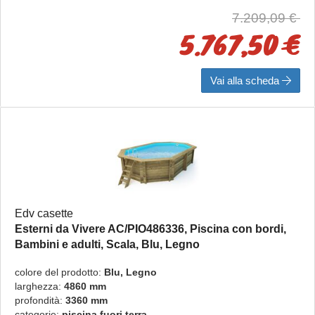
7.209,09 €
5.767,50 €
Vai alla scheda
Edv casette
Esterni da Vivere AC/PIO486336, Piscina con bordi,
Bambini e adulti, Scala, Blu, Legno
AC/PIO486336
colore del prodotto:
Blu, Legno
larghezza:
4860 mm
profondità:
3360 mm
categorie:
piscina fuori terra