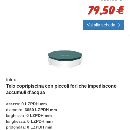
79,50 €
Vai alla scheda
Intex
Telo copripiscina con piccoli fori che impediscono
accumuli d'acqua
rotondo
altezza:
0 LZPDH mm
diametro:
3050 LZPDH mm
larghezza:
0 LZPDH mm
lunghezza:
0 LZPDH mm
profondità:
0 LZPDH mm