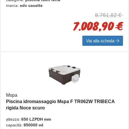
marca:
edv casette
8.761,82 €
7.008,90 €
Vai alla scheda
Mspa
Piscina idromassaggio Mspa F TR062W TRIBECA
rigida Noce scuro
rigida
altezza:
650 LZPDH mm
capacità:
850000 ml