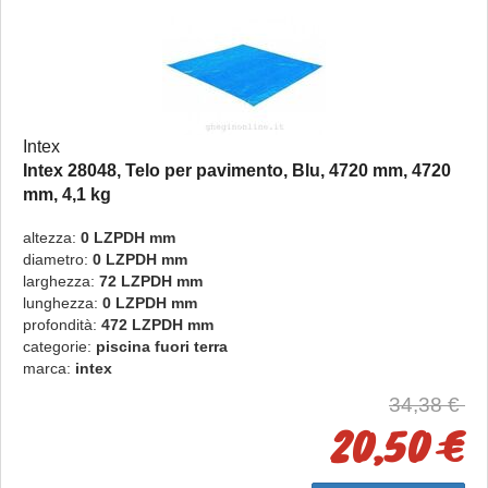
Intex
Intex 28048, Telo per pavimento, Blu, 4720 mm, 4720
mm, 4,1 kg
per Easy e Frame da 244 a 457 cm
altezza:
0 LZPDH mm
diametro:
0 LZPDH mm
larghezza:
72 LZPDH mm
lunghezza:
0 LZPDH mm
profondità:
472 LZPDH mm
categorie:
piscina fuori terra
marca:
intex
34,38 €
20,50 €