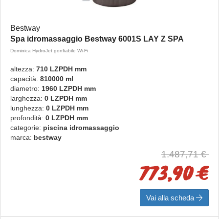
Bestway
Spa idromassaggio Bestway 6001S LAY Z SPA
Dominica HydroJet gonfiabile Wi-Fi
altezza:
710 LZPDH mm
capacità:
810000 ml
diametro:
1960 LZPDH mm
larghezza:
0 LZPDH mm
lunghezza:
0 LZPDH mm
profondità:
0 LZPDH mm
categorie:
piscina idromassaggio
marca:
bestway
1.487,71 €
773,90 €
Vai alla scheda