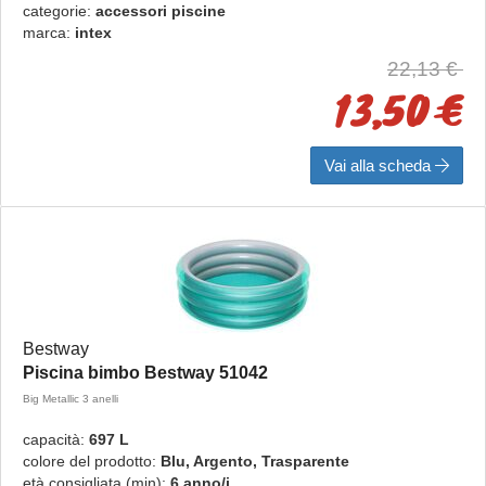
categorie:
accessori piscine
marca:
intex
22,13 €
13,50 €
Vai alla scheda
Bestway
Piscina bimbo Bestway 51042
Big Metallic 3 anelli
capacità:
697 L
colore del prodotto:
Blu, Argento, Trasparente
età consigliata (min):
6 anno/i