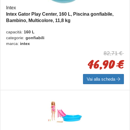
Intex
Intex Gator Play Center, 160 L, Piscina gonfiabile,
Bambino, Multicolore, 11,8 kg
57165NP
capacità:
160 L
categorie:
gonfiabili
marca:
intex
82,71 €
46,90 €
Vai alla scheda