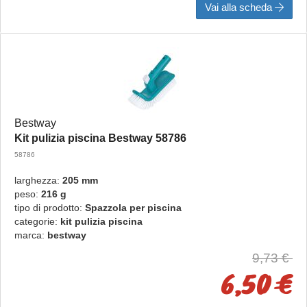
Vai alla scheda
Bestway
Kit pulizia piscina Bestway 58786
58786
larghezza:
205 mm
peso:
216 g
tipo di prodotto:
Spazzola per piscina
categorie:
kit pulizia piscina
marca:
bestway
9,73 €
6,50 €