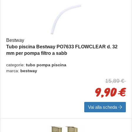
Bestway
Tubo piscina Bestway PO7633 FLOWCLEAR d. 32
mm per pompa filtro a sabb
d. 32 mm per pompa filtro a sabbia 2006-3028 lt/h
categorie:
tubo pompa piscina
marca:
bestway
15,89 €
9,90 €
Vai alla scheda