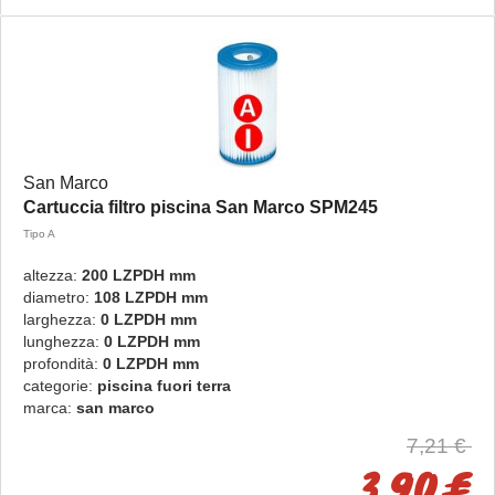
San Marco
Cartuccia filtro piscina San Marco SPM245
Tipo A
altezza:
200 LZPDH mm
diametro:
108 LZPDH mm
larghezza:
0 LZPDH mm
lunghezza:
0 LZPDH mm
profondità:
0 LZPDH mm
categorie:
piscina fuori terra
marca:
san marco
7,21 €
3,90 €