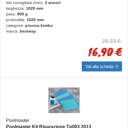
età consigliata (min):
2 anno/i
larghezza:
1020 mm
peso:
900 g
profondità:
1020 mm
categorie:
piscina bimbo
marca:
bestway
28,23 €
16,90 €
Vai alla scheda
Poolmaster
Poolmaster Kit Riparazione Tp003 2013