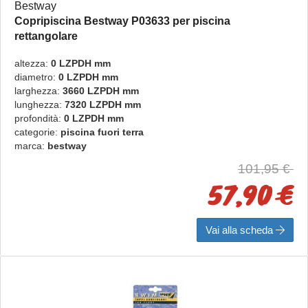
Bestway
Copripiscina Bestway P03633 per piscina
rettangolare
rettangolare
altezza:
0 LZPDH mm
diametro:
0 LZPDH mm
larghezza:
3660 LZPDH mm
lunghezza:
7320 LZPDH mm
profondità:
0 LZPDH mm
categorie:
piscina fuori terra
marca:
bestway
101,95 €
57,90 €
Vai alla scheda