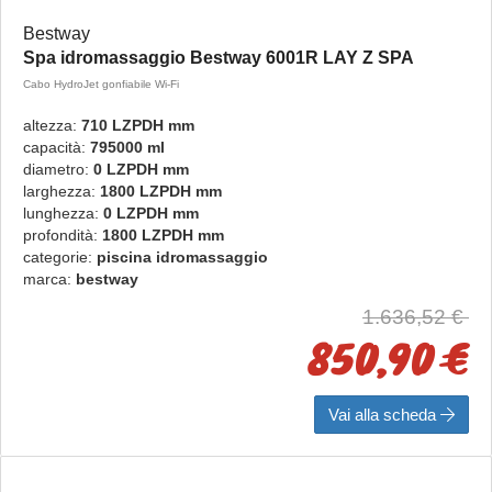
Bestway
Spa idromassaggio Bestway 6001R LAY Z SPA
Cabo HydroJet gonfiabile Wi-Fi
altezza:
710 LZPDH mm
capacità:
795000 ml
diametro:
0 LZPDH mm
larghezza:
1800 LZPDH mm
lunghezza:
0 LZPDH mm
profondità:
1800 LZPDH mm
categorie:
piscina idromassaggio
marca:
bestway
1.636,52 €
850,90 €
Vai alla scheda