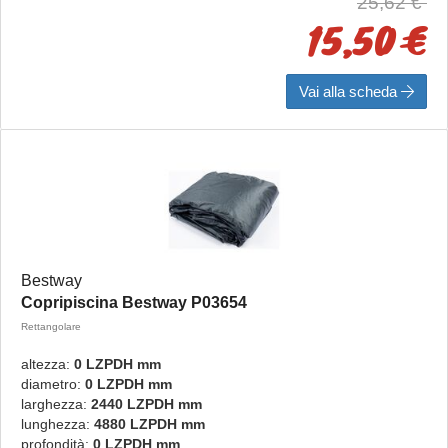
25,62 €
15,50 €
Vai alla scheda
Bestway
Copripiscina Bestway P03654
Rettangolare
altezza:
0 LZPDH mm
diametro:
0 LZPDH mm
larghezza:
2440 LZPDH mm
lunghezza:
4880 LZPDH mm
profondità:
0 LZPDH mm