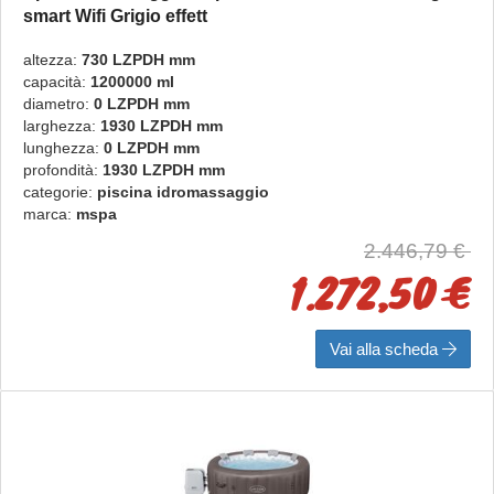
smart Wifi Grigio effett
rigida smart Wifi
altezza:
730 LZPDH mm
capacità:
1200000 ml
diametro:
0 LZPDH mm
larghezza:
1930 LZPDH mm
lunghezza:
0 LZPDH mm
profondità:
1930 LZPDH mm
categorie:
piscina idromassaggio
marca:
mspa
2.446,79 €
1.272,50 €
Vai alla scheda