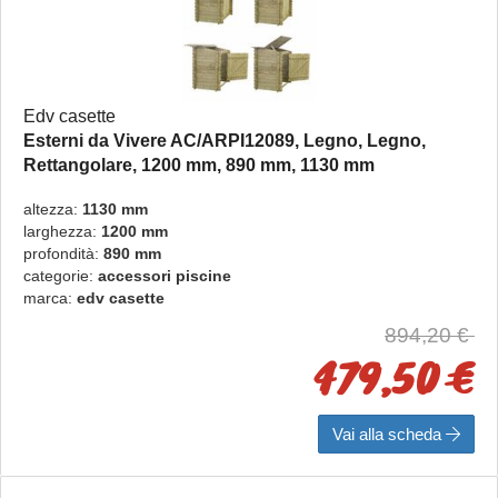
Edv casette
Esterni da Vivere AC/ARPI12089, Legno, Legno,
Rettangolare, 1200 mm, 890 mm, 1130 mm
AC/ARPI12089
altezza:
1130 mm
larghezza:
1200 mm
profondità:
890 mm
categorie:
accessori piscine
marca:
edv casette
894,20 €
479,50 €
Vai alla scheda