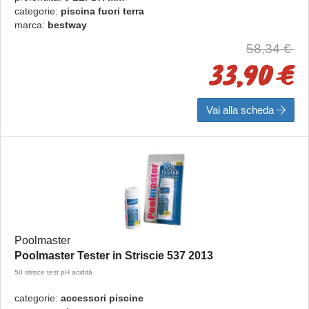
categorie:
piscina fuori terra
marca:
bestway
58,34 €
33,90 €
Vai alla scheda
Poolmaster
Poolmaster Tester in Striscie 537 2013
50 strisce test pH acidità
categorie:
accessori piscine