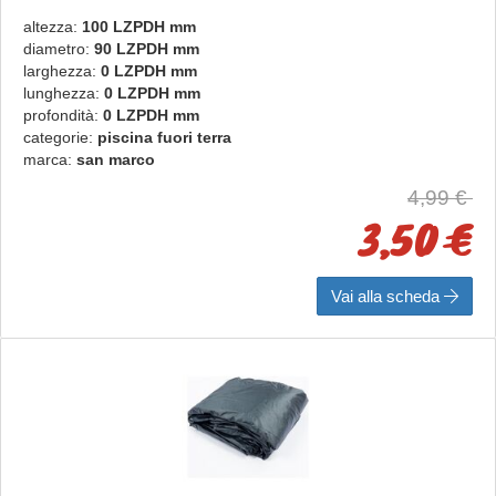
altezza:
100 LZPDH mm
diametro:
90 LZPDH mm
larghezza:
0 LZPDH mm
lunghezza:
0 LZPDH mm
profondità:
0 LZPDH mm
categorie:
piscina fuori terra
marca:
san marco
4,99 €
3,50 €
Vai alla scheda