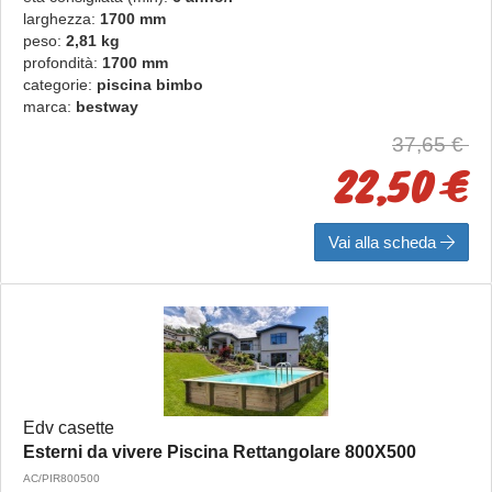
larghezza:
1700 mm
peso:
2,81 kg
profondità:
1700 mm
categorie:
piscina bimbo
marca:
bestway
37,65 €
22,50 €
Vai alla scheda
Edv casette
Esterni da vivere Piscina Rettangolare 800X500
AC/PIR800500