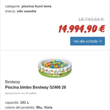
categorie:
piscina fuori terra
marca:
edv casette
18.743,64 €
14.994,90 €
Vai alla scheda
Bestway
Piscina bimbo Bestway 52466 26
Spring lovers con 50 palline
capacità:
101 L
colore del prodotto:
Blu, Viola