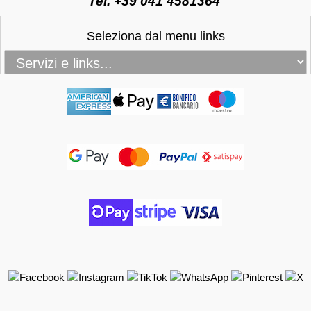
Tel. +39 041 4581364
Seleziona dal menu links
_____________________________________
______________________________________