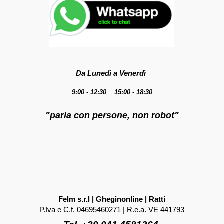
Da Lunedì a Venerdì
9:00 - 12:30 15:00 - 18:30
"parla con persone, non robot"
Felm s.r.l | Gheginonline | Ratti
P.Iva e C.f. 04695460271 | R.e.a. VE 441793