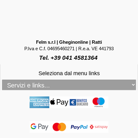
Felm s.r.l | Gheginonline | Ratti
P.Iva e C.f. 04695460271 | R.e.a. VE 441793
Tel. +39 041 4581364
Seleziona dal menu links