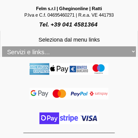
Felm s.r.l | Gheginonline | Ratti
P.Iva e C.f. 04695460271 | R.e.a. VE 441793
Tel. +39 041 4581364
Seleziona dal menu links
_____________________________________