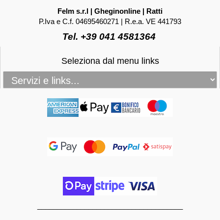
Felm s.r.l | Gheginonline | Ratti
P.Iva e C.f. 04695460271 | R.e.a. VE 441793
Tel. +39 041 4581364
Seleziona dal menu links
_____________________________________