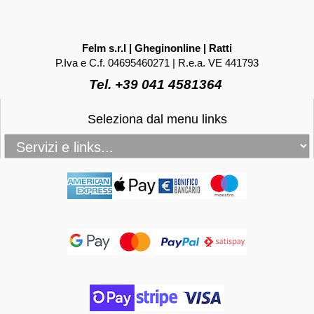
Felm s.r.l | Gheginonline | Ratti
P.Iva e C.f. 04695460271 | R.e.a. VE 441793
Tel. +39 041 4581364
Seleziona dal menu links