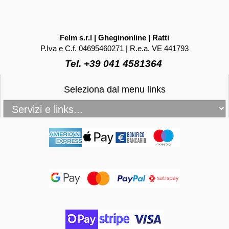
Felm s.r.l | Gheginonline | Ratti
P.Iva e C.f. 04695460271 | R.e.a. VE 441793
Tel. +39 041 4581364
Seleziona dal menu links