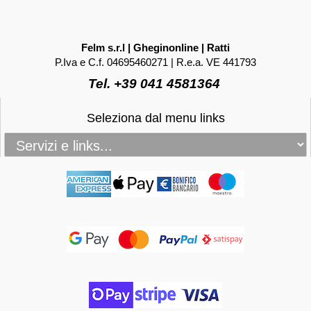
Felm s.r.l | Gheginonline | Ratti
P.Iva e C.f. 04695460271 | R.e.a. VE 441793
Tel. +39 041 4581364
Seleziona dal menu links