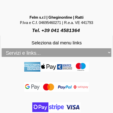
Felm s.r.l | Gheginonline | Ratti
P.Iva e C.f. 04695460271 | R.e.a. VE 441793
Tel. +39 041 4581364
Seleziona dal menu links