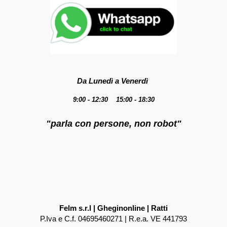
Da Lunedì a Venerdì
9:00 - 12:30 15:00 - 18:30
"parla con persone, non robot"
Felm s.r.l | Gheginonline | Ratti
P.Iva e C.f. 04695460271 | R.e.a. VE 441793