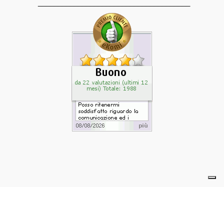
______________________________________
powered by eelimedia