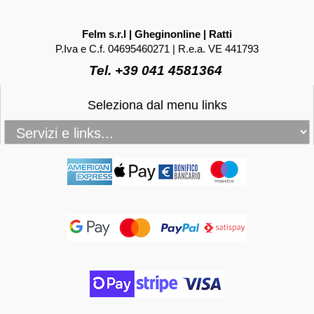
Felm s.r.l | Gheginonline | Ratti
P.Iva e C.f. 04695460271 | R.e.a. VE 441793
Tel. +39 041 4581364
Seleziona dal menu links
_____________________________________