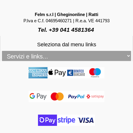
Felm s.r.l | Gheginonline | Ratti
P.Iva e C.f. 04695460271 | R.e.a. VE 441793
Tel. +39 041 4581364
Seleziona dal menu links
_____________________________________