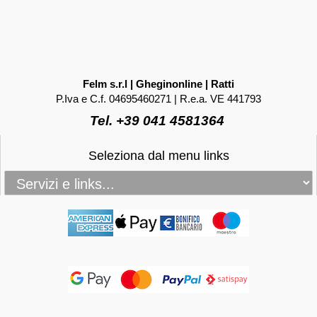
Felm s.r.l | Gheginonline | Ratti
P.Iva e C.f. 04695460271 | R.e.a. VE 441793
Tel. +39 041 4581364
Seleziona dal menu links