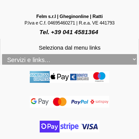
Felm s.r.l | Gheginonline | Ratti
P.Iva e C.f. 04695460271 | R.e.a. VE 441793
Tel. +39 041 4581364
Seleziona dal menu links