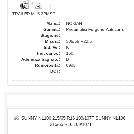
TRAILER M+S 3PMSF
Marca:
NOKIAN
Gamma:
Pneumatici Furgone-Autocarro
Stagione:
Misura:
385/55 R22.5
Ind. Vel:
K
Ind. carico:
160
Aderenza bagnato:
B
Rumorosità:
69db
DOT: