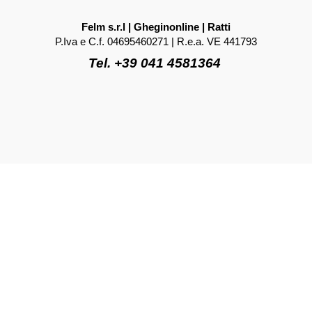
Felm s.r.l | Gheginonline | Ratti
P.Iva e C.f. 04695460271 | R.e.a. VE 441793
Tel. +39 041 4581364