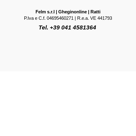
Felm s.r.l | Gheginonline | Ratti
P.Iva e C.f. 04695460271 | R.e.a. VE 441793
Tel. +39 041 4581364