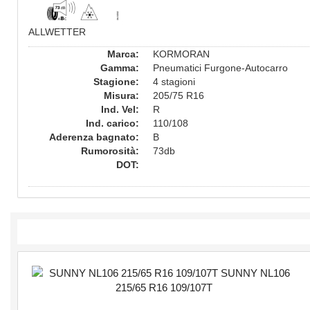
ALLWETTER
Marca:
KORMORAN
Gamma:
Pneumatici Furgone-Autocarro
Stagione:
4 stagioni
Misura:
205/75 R16
Ind. Vel:
R
Ind. carico:
110/108
Aderenza bagnato:
B
Rumorosità:
73db
DOT: