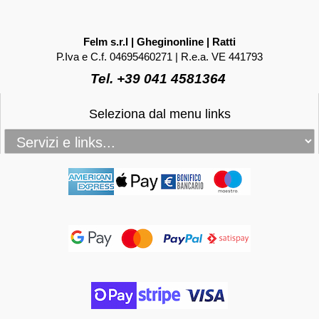
Felm s.r.l | Gheginonline | Ratti
P.Iva e C.f. 04695460271 | R.e.a. VE 441793
Tel. +39 041 4581364
Seleziona dal menu links