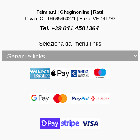
Felm s.r.l | Gheginonline | Ratti
P.Iva e C.f. 04695460271 | R.e.a. VE 441793
Tel. +39 041 4581364
Seleziona dal menu links
_____________________________________