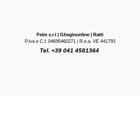
Felm s.r.l | Gheginonline | Ratti
P.Iva e C.f. 04695460271 | R.e.a. VE 441793
Tel. +39 041 4581364