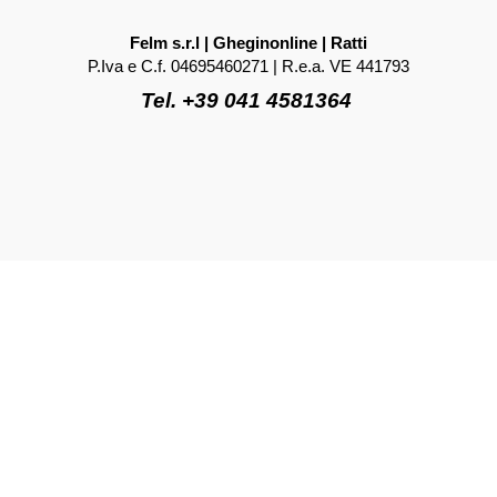
Felm s.r.l | Gheginonline | Ratti
P.Iva e C.f. 04695460271 | R.e.a. VE 441793
Tel. +39 041 4581364