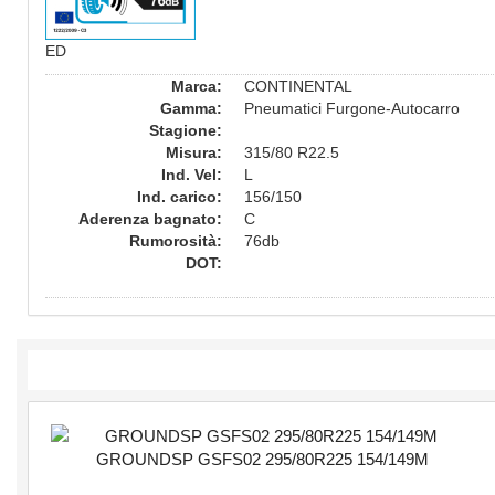
ED
Marca:
CONTINENTAL
Gamma:
Pneumatici Furgone-Autocarro
Stagione:
Misura:
315/80 R22.5
Ind. Vel:
L
Ind. carico:
156/150
Aderenza bagnato:
C
Rumorosità:
76db
DOT: