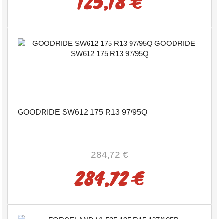
125,18 €
GOODRIDE SW612 175 R13 97/95Q
284,72 €
284,72 €