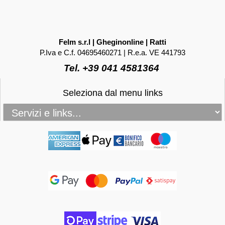
Felm s.r.l | Gheginonline | Ratti
P.Iva e C.f. 04695460271 | R.e.a. VE 441793
Tel. +39 041 4581364
Seleziona dal menu links