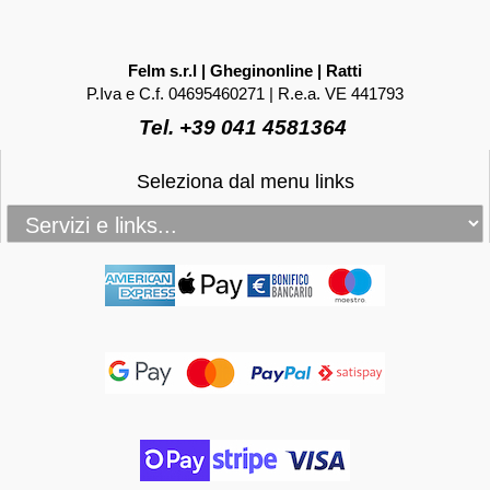
Felm s.r.l | Gheginonline | Ratti
P.Iva e C.f. 04695460271 | R.e.a. VE 441793
Tel. +39 041 4581364
Seleziona dal menu links