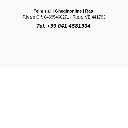
Felm s.r.l | Gheginonline | Ratti
P.Iva e C.f. 04695460271 | R.e.a. VE 441793
Tel. +39 041 4581364