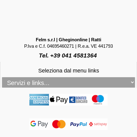
Felm s.r.l | Gheginonline | Ratti
P.Iva e C.f. 04695460271 | R.e.a. VE 441793
Tel. +39 041 4581364
Seleziona dal menu links