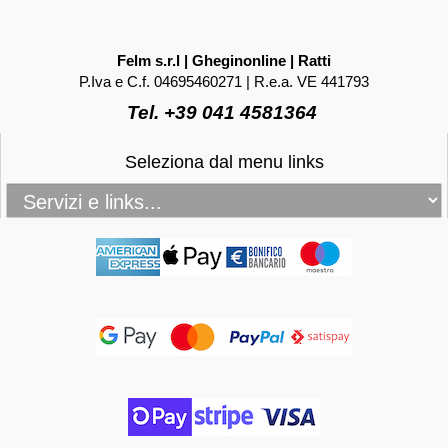
Felm s.r.l | Gheginonline | Ratti
P.Iva e C.f. 04695460271 | R.e.a. VE 441793
Tel. +39 041 4581364
Seleziona dal menu links