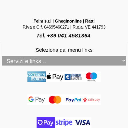
Felm s.r.l | Gheginonline | Ratti
P.Iva e C.f. 04695460271 | R.e.a. VE 441793
Tel. +39 041 4581364
Seleziona dal menu links