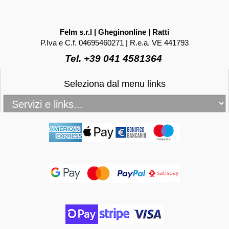
Felm s.r.l | Gheginonline | Ratti
P.Iva e C.f. 04695460271 | R.e.a. VE 441793
Tel. +39 041 4581364
Seleziona dal menu links