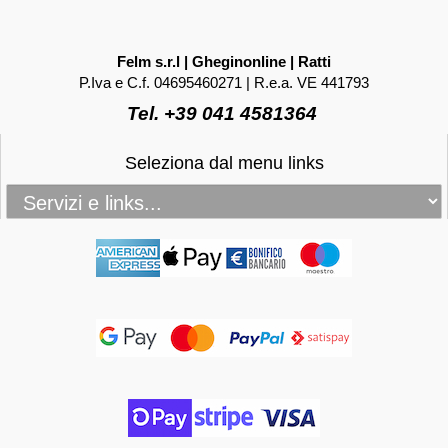
Felm s.r.l | Gheginonline | Ratti
P.Iva e C.f. 04695460271 | R.e.a. VE 441793
Tel. +39 041 4581364
Seleziona dal menu links