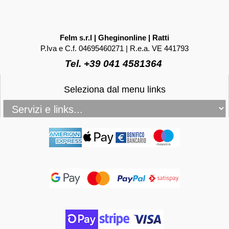
Felm s.r.l | Gheginonline | Ratti
P.Iva e C.f. 04695460271 | R.e.a. VE 441793
Tel. +39 041 4581364
Seleziona dal menu links