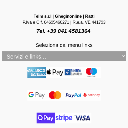
Felm s.r.l | Gheginonline | Ratti
P.Iva e C.f. 04695460271 | R.e.a. VE 441793
Tel. +39 041 4581364
Seleziona dal menu links