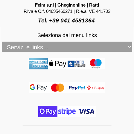
Felm s.r.l | Gheginonline | Ratti
P.Iva e C.f. 04695460271 | R.e.a. VE 441793
Tel. +39 041 4581364
Seleziona dal menu links
_____________________________________