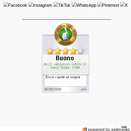
______________________________________
powered by eelimedia