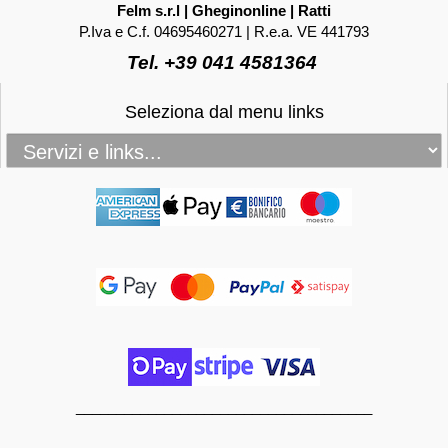
Felm s.r.l | Gheginonline | Ratti
P.Iva e C.f. 04695460271 | R.e.a. VE 441793
Tel. +39 041 4581364
Seleziona dal menu links
_____________________________________