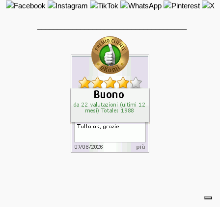
______________________________________
powered by eelimedia