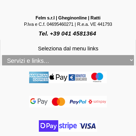
Felm s.r.l | Gheginonline | Ratti
P.Iva e C.f. 04695460271 | R.e.a. VE 441793
Tel. +39 041 4581364
Seleziona dal menu links