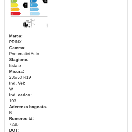
Marca:
PRINX
Gamma:
Pneumatici Auto
Stagione:
Estate
Misura:
235/50 R19
Ind. Vel:
W
Ind. carico:
103
Aderenza bagnato:
B
Rumorosità:
72db
DOT: