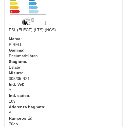
FSL (ELECT) (LTS) (NCS)
Marca:
PIRELLI
Gamma:
Pneumatici Auto
Stagione:
Estate
Misura:
305/35 R21
Ind. Vel:
Y
Ind. carico:
109
Aderenza bagnato:
A
Rumorosità:
70db