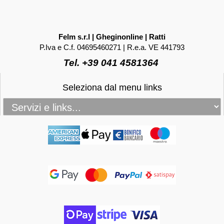
Felm s.r.l | Gheginonline | Ratti
P.Iva e C.f. 04695460271 | R.e.a. VE 441793
Tel. +39 041 4581364
Seleziona dal menu links