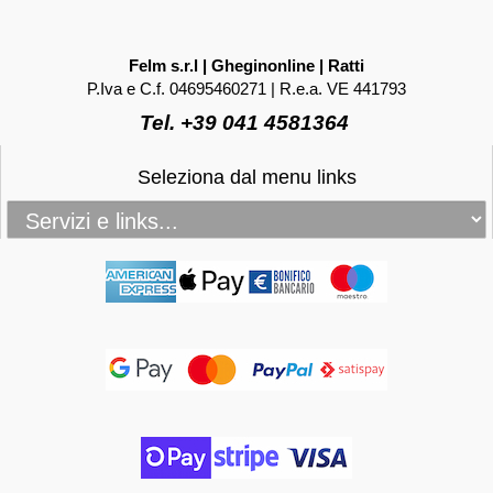
Felm s.r.l | Gheginonline | Ratti
P.Iva e C.f. 04695460271 | R.e.a. VE 441793
Tel. +39 041 4581364
Seleziona dal menu links