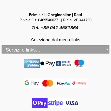
Felm s.r.l | Gheginonline | Ratti
P.Iva e C.f. 04695460271 | R.e.a. VE 441793
Tel. +39 041 4581364
Seleziona dal menu links