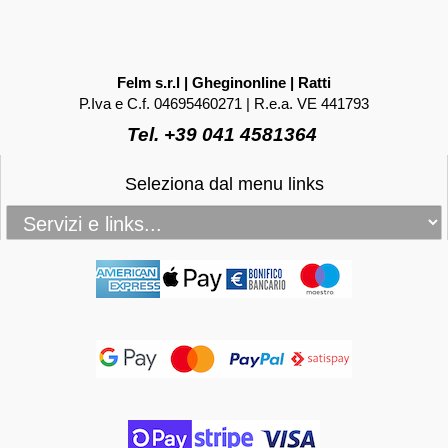
Felm s.r.l | Gheginonline | Ratti
P.Iva e C.f. 04695460271 | R.e.a. VE 441793
Tel. +39 041 4581364
Seleziona dal menu links