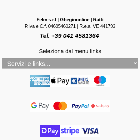
Felm s.r.l | Gheginonline | Ratti
P.Iva e C.f. 04695460271 | R.e.a. VE 441793
Tel. +39 041 4581364
Seleziona dal menu links