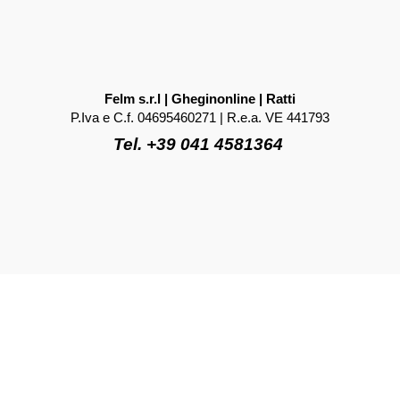
Felm s.r.l | Gheginonline | Ratti
P.Iva e C.f. 04695460271 | R.e.a. VE 441793
Tel. +39 041 4581364