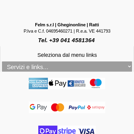
Felm s.r.l | Gheginonline | Ratti
P.Iva e C.f. 04695460271 | R.e.a. VE 441793
Tel. +39 041 4581364
Seleziona dal menu links