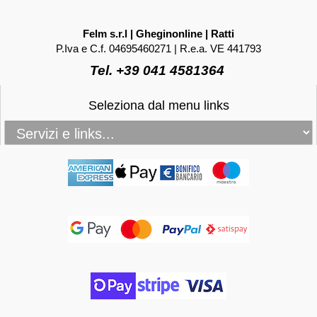
Felm s.r.l | Gheginonline | Ratti
P.Iva e C.f. 04695460271 | R.e.a. VE 441793
Tel. +39 041 4581364
Seleziona dal menu links
_____________________________________